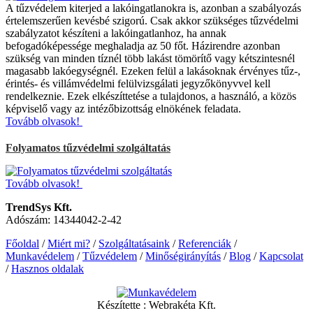
A tűzvédelem kiterjed a lakóingatlanokra is, azonban a szabályozás
értelemszerűen kevésbé szigorú. Csak akkor szükséges tűzvédelmi
szabályzatot készíteni a lakóingatlanhoz, ha annak
befogadóképessége meghaladja az 50 főt. Házirendre azonban
szükség van minden tíznél több lakást tömörítő vagy kétszintesnél
magasabb lakóegységnél. Ezeken felül a lakásoknak érvényes tűz-,
érintés- és villámvédelmi felülvizsgálati jegyzőkönyvvel kell
rendelkeznie. Ezek elkészíttetése a tulajdonos, a használó, a közös
képviselő vagy az intézőbizottság elnökének feladata.
Tovább olvasok!
Folyamatos tűzvédelmi szolgáltatás
Tovább olvasok!
TrendSys Kft.
Adószám: 14344042-2-42
Főoldal
/
Miért mi?
/
Szolgáltatásaink
/
Referenciák
/
Munkavédelem
/
Tűzvédelem
/
Minőségirányítás
/
Blog
/
Kapcsolat
/
Hasznos oldalak
Készítette :
Webrakéta Kft.