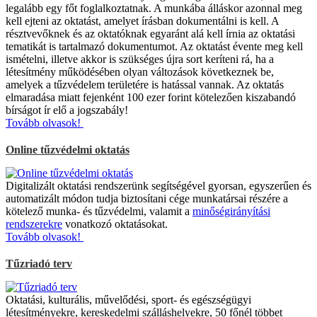
legalább egy főt foglalkoztatnak. A munkába álláskor azonnal meg
kell ejteni az oktatást, amelyet írásban dokumentálni is kell. A
résztvevőknek és az oktatóknak egyaránt alá kell írnia az oktatási
tematikát is tartalmazó dokumentumot. Az oktatást évente meg kell
ismételni, illetve akkor is szükséges újra sort keríteni rá, ha a
létesítmény működésében olyan változások következnek be,
amelyek a tűzvédelem területére is hatással vannak. Az oktatás
elmaradása miatt fejenként 100 ezer forint kötelezően kiszabandó
bírságot ír elő a jogszabály!
Tovább olvasok!
Online tűzvédelmi oktatás
Digitalizált oktatási rendszerünk segítségével gyorsan, egyszerűen és
automatizált módon tudja biztosítani cége munkatársai részére a
kötelező munka- és tűzvédelmi, valamit a
minőségirányítási
rendszerekre
vonatkozó oktatásokat.
Tovább olvasok!
Tűzriadó terv
Oktatási, kulturális, művelődési, sport- és egészségügyi
létesítményekre, kereskedelmi szálláshelyekre, 50 főnél többet