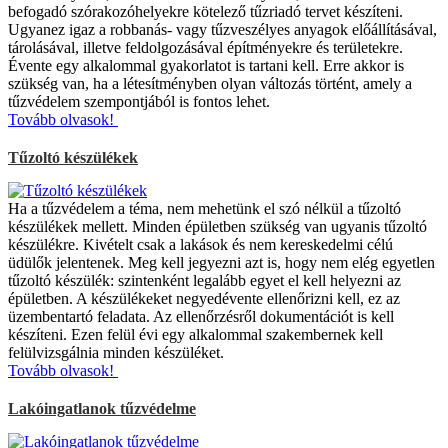
befogadó szórakozóhelyekre kötelező tűzriadó tervet készíteni.
Ugyanez igaz a robbanás- vagy tűzveszélyes anyagok előállításával,
tárolásával, illetve feldolgozásával építményekre és területekre.
Évente egy alkalommal gyakorlatot is tartani kell. Erre akkor is
szükség van, ha a létesítményben olyan változás történt, amely a
tűzvédelem szempontjából is fontos lehet.
Tovább olvasok!
Tűzoltó készülékek
Ha a tűzvédelem a téma, nem mehetünk el szó nélkül a tűzoltó
készülékek mellett. Minden épületben szükség van ugyanis tűzoltó
készülékre. Kivételt csak a lakások és nem kereskedelmi célú
üdülők jelentenek. Meg kell jegyezni azt is, hogy nem elég egyetlen
tűzoltó készülék: szintenként legalább egyet el kell helyezni az
épületben. A készülékeket negyedévente ellenőrizni kell, ez az
üzembentartó feladata. Az ellenőrzésről dokumentációt is kell
készíteni. Ezen felül évi egy alkalommal szakembernek kell
felülvizsgálnia minden készüléket.
Tovább olvasok!
Lakóingatlanok tűzvédelme