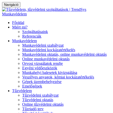
Navigáció
Főoldal
Miért mi?
Szolgáltatásaink
Referenciák
Munkavédelem
Munkavédelmi szabályzat
Munkavédelmi kockázatértékelés
Munkavédelmi oktatás, online munkavédelmi oktatás
Online munkavédelmi oktatás
Orvosi vizsgálatok rendje
Egyéni védőeszközök
Munkahelyi balesetek kivizsgálása
Veszélyes anyagok, kémiai kockázatértékelés
Gépek üzembehelyezése
Emelőgépek
Tűzvédelem
Tűzvédelmi szabályzat
Tűzvédelmi oktatás
Online tűzvédelmi oktatás
Tűzriadó terv