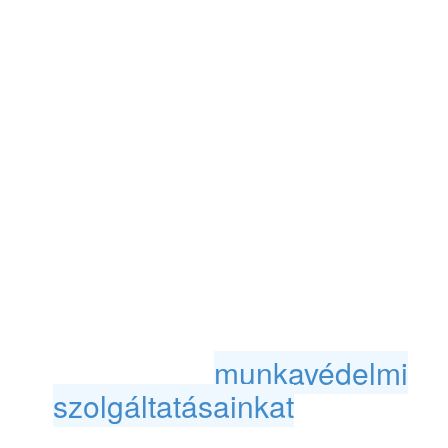
szegmensben,
minőségirányításban, így
nyugodtan ránk bízhatja cégét és
alkalmazottjai biztonságát. Nem
éri meg kockáztatnia, hiszen az
előírások betartása nem csak
jogszabályi kötelezettség, de
fokozottan fontos a dolgozók testi
épsége miatt is.
Érdeklődjön az oktatás árakról,
ismerje meg
munkavédelmi
szolgáltatásainkat
! Várjuk
megkeresését!