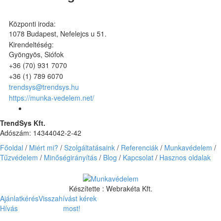
Központi iroda:
1078 Budapest, Nefelejcs u 51.
Kirendeltéség:
Gyöngyös, Siófok
+36 (70) 931 7070
+36 (1) 789 6070
trendsys@trendsys.hu
https://munka-vedelem.net/
TrendSys Kft.
Adószám: 14344042-2-42
Főoldal
/
Miért mi?
/
Szolgáltatásaink
/
Referenciák
/
Munkavédelem
/
Tűzvédelem
/
Minőségirányítás
/
Blog
/
Kapcsolat
/
Hasznos oldalak
Készítette :
Webrakéta Kft.
Ajánlatkérés
Visszahívást kérek
Hívás most!