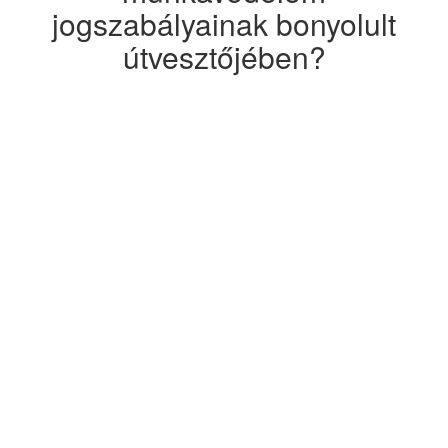
jogszabályainak bonyolult
útvesztőjében?
Szeretne professzionális
segítséget kapni az
előírásoknak megfelelő
dokumentációk
összeállításában,
munkavédelmi oktatásban, a
cégére szabott munkavédelmi
szabályozások és tűzvédelmi
szabályzat kidolgozásában?
Vállalkozásunk egy évtizede