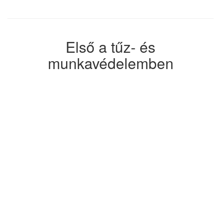
Első a tűz- és
munkavédelemben
A munkahelyi balesetek
megelőzése, illetve a megfelelő
tűzvédelem minden cég számára
elsődleges fontosságú – nem
csupán jogszabályi
kötelezettség, de a dolgozók testi
épsége szempontjából is kiemelt
jelentőséggel bír. Cégünk