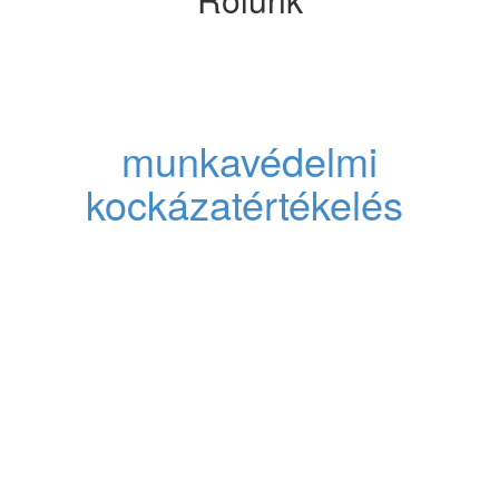
Mit nyújtunk? - Profi
munkavédelem,
munkavédelmi
kockázatértékelés
,
tűzvédelmi szolgáltatásés
teljeskörű tanácsadás.
Cégünk 2004 óta foglalkozik
minőségirányítási és
vállalatfejlesztési tanácsadással,
valamint munka- és tűzvédelmi