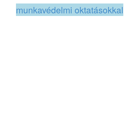
szolgáltatásokkal
és
munkavédelmi oktatásokkal
.
Már a kezdetektől világossá vált,
hogy partnereink többségénél
hiányosságok mutatkoztak a
munkavédelmi és tűzvédelmi
követelmények teljesítésében –
még akkor is, ha a területet
szerződött szolgáltató látta el.
Célunk, hogy a munkavédelem
és tűzvédelem területén
tapasztalható szakmai és
hozzáállásbeli hiányosságokat