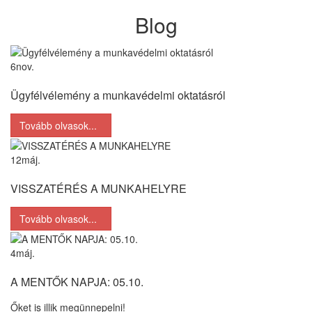
Blog
6
nov.
Ügyfélvélemény a munkavédelmi oktatásról
Tovább olvasok...
12
máj.
VISSZATÉRÉS A MUNKAHELYRE
Tovább olvasok...
4
máj.
A MENTŐK NAPJA: 05.10.
Őket is illik megünnepelni!