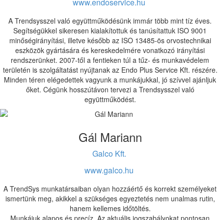
www.endoservice.hu
A Trendsysszel való együttműködésünk immár több mint tíz éves.
Segítségükkel sikeresen kialakítottuk és tanúsítattuk ISO 9001
minőségirányítási, illetve később az ISO 13485-ös orvostechnikai
eszközök gyártására és kereskedelmére vonatkozó irányítási
rendszerünket. 2007-től a fentieken túl a tűz- és munkavédelem
területén is szolgáltatást nyújtanak az Endo Plus Service Kft. részére.
Minden téren elégedettek vagyunk a munkájukkal, jó szívvel ajánljuk
őket. Cégünk hosszútávon tervezi a Trendsysszel való
együttműködést.
Gál Mariann
Galco Kft.
www.galco.hu
A TrendSys munkatársaiban olyan hozzáértő és korrekt személyeket
ismertünk meg, akikkel a szükséges egyeztetés nem unalmas rutin,
hanem kellemes időtöltés.
Munkájuk alapos és precíz. Az aktuális jogszabályokat pontosan