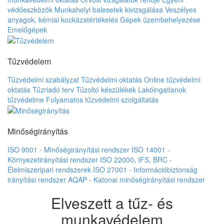
védőeszközök
Munkahelyi balesetek kivizsgálása
Veszélyes
anyagok, kémiai kockázatértékelés
Gépek üzembehelyezése
Emelőgépek
Tűzvédelem
Tűzvédelmi szabályzat
Tűzvédelmi oktatás
Online tűzvédelmi
oktatás
Tűzriadó terv
Tűzoltó készülékek
Lakóingatlanok
tűzvédelme
Folyamatos tűzvédelmi szolgáltatás
Minőségirányítás
ISO 9001 - Minőségirányítási rendszer
ISO 14001 -
Környezetirányítási rendszer
ISO 22000, IFS, BRC -
Élelmiszeripari rendszerek
ISO 27001 - Információbiztonság
irányítási rendszer
AQAP - Katonai minőségirányítási rendszer
Elveszett a tűz- és
munkavédelem