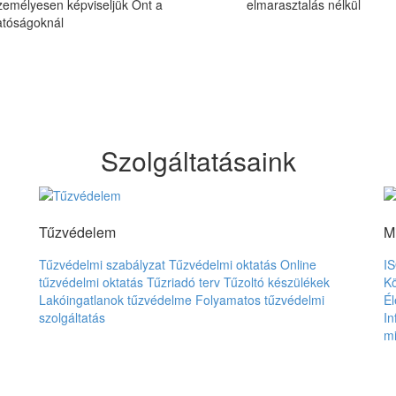
zemélyesen képviseljük Önt a
elmarasztalás nélkül
atóságoknál
Szolgáltatásaink
Tűzvédelem
M
Tűzvédelmi szabályzat
Tűzvédelmi oktatás
Online
IS
tűzvédelmi oktatás
Tűzriadó terv
Tűzoltó készülékek
Kö
Lakóingatlanok tűzvédelme
Folyamatos tűzvédelmi
Él
szolgáltatás
In
mi