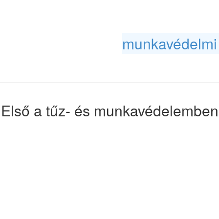
ezettség, de fokozottan fontos a 
is.
rakról, ismerje meg
munkavédelmi 
megkeresését!
Első a tűz- és munkavédelemben
 megelőzése, illetve a megfelel
ntosságú – nem csupán jogszabál
empontjából is kiemelt jelentősé
kor bonyolult munkavédelmi szabá
sában, a tűz- és munkavédelmi ok