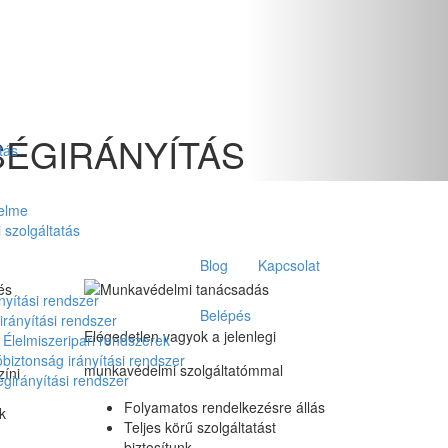
ÉGIRÁNYÍTÁS
tás
delme
 szolgáltatás
Blog
Kapcsolat
nyítási rendszer
Belépés
rányítási rendszer
Elégedetlen vagyok a jelenlegi
Élelmiszeripari rendszerek
biztonság irányítási rendszer
munkavédelmi szolgáltatómmal
zíni
girányítási rendszer
Folyamatos rendelkezésre állás
k
Teljes körű szolgáltatást
biztosítunk