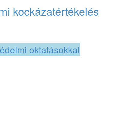
i kockázatértékelés
,
tanácsadás.
ejlesztési tanácsadással,
delmi oktatásokkal
. Már a
hiányosságok mutatkoztak a
n – még akkor is, ha a
el.
apasztalható szakmai és
ében magas szaktudású, a
meretes csapattal állunk
zésére.