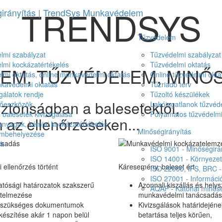
TRENDSYS
m
Tűzvédelem
mi szabályzat
Tűzvédelmi szabályzat
mi kockázatértékelés
Tűzvédelmi oktatás
EM, TŰZVÉDELEM, MINŐS
mi oktatás, online munkavédelmi oktatás
Online tűzvédelmi okta
kavédelmi oktatás
Tűzriadó terv
gálatok rendje
Tűzoltó készülékek
ztonságban a balesetektől,
dőeszközök
Lakóingatlanok tűzvé
 balesetek kivizsgálása
Folyamatos tűzvédelmi
 az ellenőrzéseken...
anyagok, kémiai kockázatértékelés
Minőségirányítás
mbehelyezése
ek
ISO 9001 - Minőségirá
ISO 14001 - Környezeti
 ellenőrzés történt
Káresemény, baleset ért
ISO 22000, IFS, BRC - 
ISO 27001 - Információ
atósági határozatok szakszerű
Azonnali kiszállás és helys
AQAP - Katonai minősé
rtelmezése
munkavédelmi tanácsadás
 szükséges dokumentumok
Kivizsgálások határidejéne
készítése akár 1 napon belül
betartása teljes körűen,