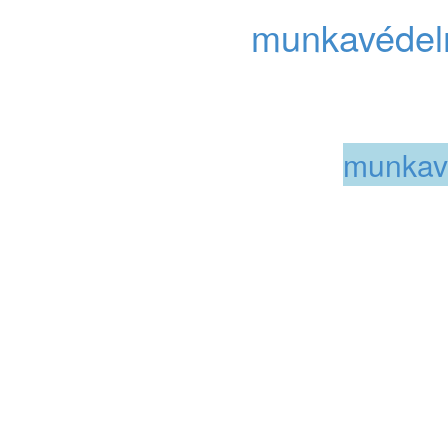
i munkavédelem,
munkavédelm
 szolgáltatásés teljeskörű 
zik minőségirányítási és vállalatf
elmi szolgáltatásokkal és
munkavé
t, hogy partnereink többségénél 
elmi követelmények teljesítésébe
rületet szerződött szolgáltató látta 
delem és tűzvédelem területén t
ágokat felszámoljuk. Ennek érdek
őírásokat kiválóan ismerő, lelkiis
ő és leendő partnereink rendelke