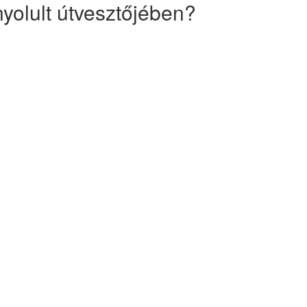
yolult útvesztőjében?
írásoknak megfelelő
sban, a cégére szabott
yzat kidolgozásában?
a munka- és tűzvédelmi
ckázatértékelésben, de
ssal is támogatjuk azokat,
eznek munkavédelmi és
an ránk bízhatja cégét és
en az előírások betartása