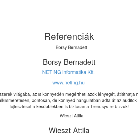
ermelés, szolgáltatás és keresk
dett ügyfeleink visszajelzései igaz
Referenciák
Borsy Bernadett
NETING Informatika Kft.
www.neting.hu
szerek világába, az is könnyedén megértheti azok lényegét, átláthatj
 lelkiismeretesen, pontosan, de könnyed hangulatban adta át az audit
fejlesztését a későbbiekben is biztosan a Trendsys-re bízzuk!
Wieszt Attila