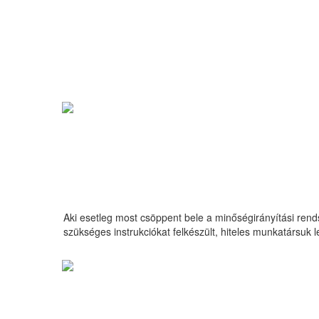
Eredményességünket a t
elége
Aki esetleg most csöppent bele a minőségirányítási rend
szükséges instrukciókat felkészült, hiteles munkatársuk