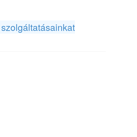
dolgozók testi épsége miatt
szolgáltatásainkat
! Várjuk
ő tűzvédelem minden cég
yi kötelezettség, de a
ggel bír. Cégünk hatékony
lyozások és a tűzvédelmi
tatásban, a helyszíni