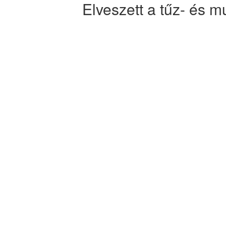
Elveszett a tűz- és 
Szeretne professzi
dokumentációk összeál
munkavédelmi szabál
Vállalkozásunk egy év
előírások betartásába
ügyfeleink legnagyobb elé
Felkészült szakember
tűzvédelmi szegmensben, 
alkalmazottjai biztonság