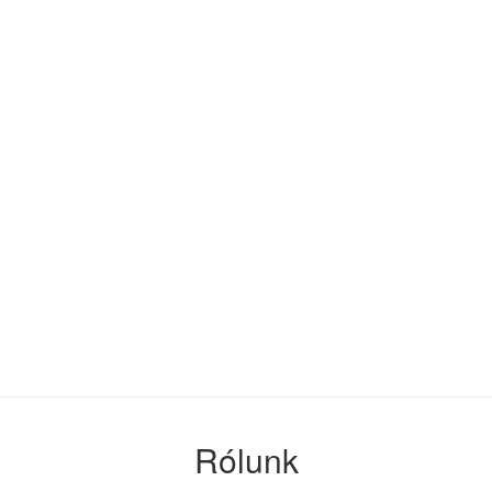
endelkezésre álljunk, ha munkahel
s hiányosságot talált cégében? Mi
a hiányzó dokumentációkat, és m
intézkedéseket.
mi oktatás árainkra? Tekintse 
részleteit, és hívjon minket!
Rólunk