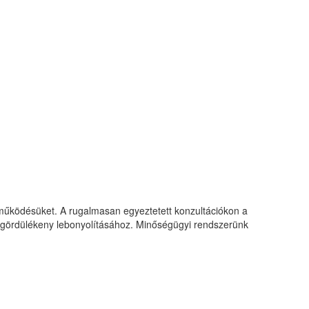
edelem területén működő
olják.
a működésüket. A rugalmasan egyeztetett konzultációkon a
ok gördülékeny lebonyolításához. Minőségügyi rendszerünk