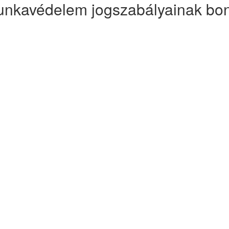
munkavédelem jogszabályainak bon
onális segítséget kapni az elő
lításában, munkavédelmi oktatá
yozások és tűzvédelmi szabál
tizede nyújt hatékony segítséget 
n, munkavédelmi oktatásban és ko
gedettségére, profi szaktanácsadá
akik bizalmat szavaznak nekünk.
eink nagy tapasztalattal rendelk
minőségirányításban, így nyugodt
át. Nem éri meg kockáztatnia, hisz