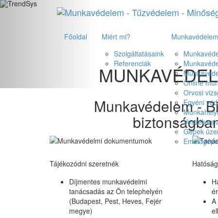
Főoldal
Miért mi?
Munkavédele
Szolgáltatásaink
Munkavédel
Referenciák
Munkavédel
MUNKAVÉDEL
Munkavédel
Online mun
Orvosi vizs
Munkavédelem - Bi
Egyéni vé
Munkahelyi
biztonságban
Veszélyes 
Gépek üze
Emelőgép
Tájékozódni szeretnék
Hatósági
Díjmentes munkavédelmi
H
tanácsadás az Ön telephelyén
é
(Budapest, Pest, Heves, Fejér
A
megye)
el