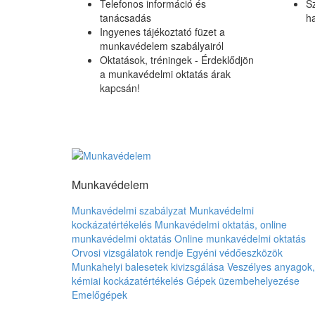
Telefonos információ és
S
tanácsadás
h
Ingyenes tájékoztató füzet a
munkavédelem szabályairól
Oktatások, tréningek - Érdeklődjön
a munkavédelmi oktatás árak
kapcsán!
Munkavédelem
Munkavédelmi szabályzat
Munkavédelmi
kockázatértékelés
Munkavédelmi oktatás, online
munkavédelmi oktatás
Online munkavédelmi oktatás
Orvosi vizsgálatok rendje
Egyéni védőeszközök
Munkahelyi balesetek kivizsgálása
Veszélyes anyagok,
kémiai kockázatértékelés
Gépek üzembehelyezése
Emelőgépek